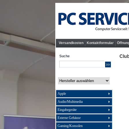
Versandkosten
Kontaktformular
Öffnun
Club
Suche
Apple
Audio/Multimedia
Eingabegeräte
Externe Gehäuse
Gaming/Konsolen