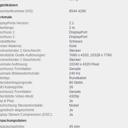
gistikdaten
rentarifnummer (HS):
8544 4290
rkmale
splayPorts-Version:
2.1
bellänge:
2 m
schluss 1:
DisplayPort
schluss 2:
DisplayPort
oduktfarbe:
Schwarz
ecker-Material:
Gold
eckverbinder 2 Geschlecht:
Stecker
terstützte Grafik-Auflösungen:
7680 x 4320, 10328 x 7760
eckverbinder 1 Geschlecht:
Stecker
ximale Auflösung:
10240 x 4320 Pixel
schluss1 Formfaktor:
Gerade
ximale Bildwiederholrate:
240 Hz
beltyp:
Rundkabel
tenübertragungsrate:
80 Gbit/s
G Kabelgröße:
26
schluss2 Formfaktor:
Gerade
terstützte Video-Modi:
4320p
ug & Play:
Ja
schichtung Steckerkontakte:
Nickel
gnetisch abgeschirmt:
Ja
splay Stream Compression (DSC):
Ja
rpackungsdaten
rpackungshöhe:
45 mm