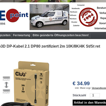
gszeiten
Fernwartung
Bitte geänderte Öffnungszeiten beachten!
3D DP-Kabel 2.1 DP80 zertifiziert 2m 10K/­8K/­4K St/­St ret
€ 34.99
inkl. Mwst zzgl.
Versandkost
Stückzahl