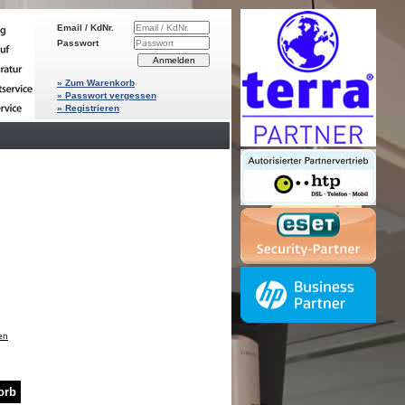
Email / KdNr.
Passwort
» Zum Warenkorb
» Passwort vergessen
» Registrieren
en