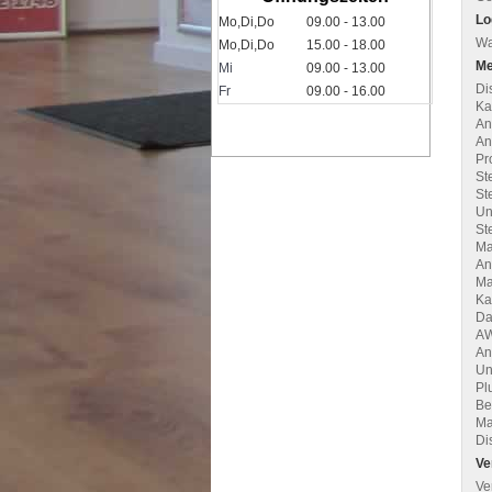
Lo
Mo,Di,Do
09.00 - 13.00
Wa
Mo,Di,Do
15.00 - 18.00
Me
Mi
09.00 - 13.00
Di
Fr
09.00 - 16.00
Ka
An
An
Pr
St
St
Un
St
Ma
An
Ma
Ka
Da
AW
An
Un
Pl
Be
Ma
Di
Ve
Ve