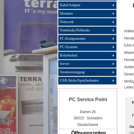
Kabel/Adapter
Monitore
Netzwerk
Notebooks/Netbooks
Artike
Herste
PC-Komponenten
EAN-
PC-Systeme
Ware
Refurbished
Herste
Server
Außen
Stromversorgung
Gewic
USB-Sticks/Speicherkarten
Verfüg
Liefer
PC Service Point
Damm 26
P
38315 Schladen
Deutschland
Ge
Öffnungszeiten
Ge