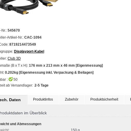
l-Nr.:
545670
ller-Artikel-Nr.:
CAC-1094
Code:
8719214473549
ngruppe:
Displayport-Kabel
ller:
Club 3D
maße (B x T x H):
176 mm x 213 mm x 46 mm [Eigenmessung]
ht:
0.202kg [Eigenmessung inkl. Verpackung & Beilagen]
bar :
50
zeit ab Versandlager:
2-5 Tage
tech. Daten
Produktinfos
Zubehör
Produktsicherheit
roduktdaten im Überblick
wicht und Abmessungen
wicht:
150 g