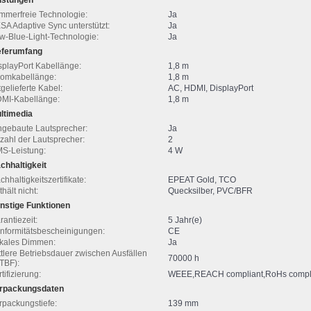
istungen
immerfreie Technologie:
Ja
SA Adaptive Sync unterstützt:
Ja
w-Blue-Light-Technologie:
Ja
eferumfang
splayPort Kabellänge:
1,8 m
romkabellänge:
1,8 m
tgelieferte Kabel:
AC, HDMI, DisplayPort
MI-Kabellänge:
1,8 m
ltimedia
ngebaute Lautsprecher:
Ja
zahl der Lautsprecher:
2
S-Leistung:
4 W
chhaltigkeit
chhaltigkeitszertifikate:
EPEAT Gold, TCO
hält nicht:
Quecksilber, PVC/BFR
nstige Funktionen
rantiezeit:
5 Jahr(e)
nformitätsbescheinigungen:
CE
kales Dimmen:
Ja
ttlere Betriebsdauer zwischen Ausfällen
70000 h
TBF):
tifizierung:
WEEE,REACH compliant,RoHs compl
rpackungsdaten
rpackungstiefe:
139 mm