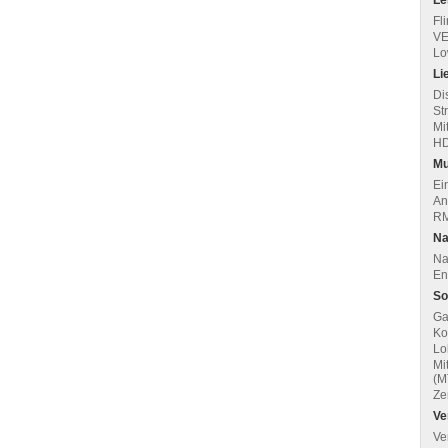
Le
Fl
VE
Lo
Li
Di
St
Mi
HD
Mu
Ei
An
RM
Na
Na
Ent
So
Ga
Ko
Lo
Mi
(M
Zer
Ve
Ve