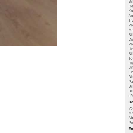
Bi
Re
Ko
An
Tr
Pi
Me
Bi
Di
Pi
Hel
Bi
To
Hi
Un
Ob
Bl
Pa
Bil
Bi
sR
De
Vo
Ma
Ab
Pr
En