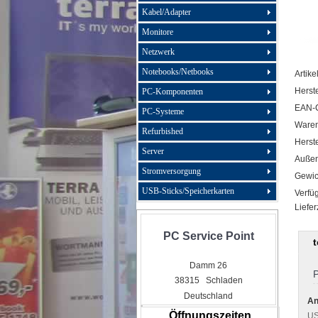
Kabel/Adapter
Monitore
Netzwerk
Notebooks/Netbooks
Artike
Herste
PC-Komponenten
EAN-
PC-Systeme
Ware
Refurbished
Herste
Server
Außen
Stromversorgung
Gewic
USB-Sticks/Speicherkarten
Verfüg
Liefer
PC Service Point
Damm 26
P
38315 Schladen
Deutschland
An
Öffnungszeiten
US