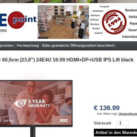
gszeiten
Fernwartung
Bitte geänderte Öffnungszeiten beachten!
60,5cm (23,8") 24E4U 16:09 HDMI+DP+USB IPS Lift black
€ 136.99
inkl. Mwst zzgl.
Versandkost
Stückzahl