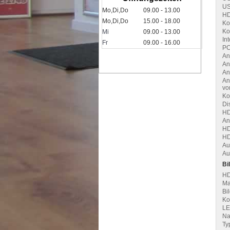
US
Mo,Di,Do
09.00 - 13.00
HD
Mo,Di,Do
15.00 - 18.00
Ko
Ko
Mi
09.00 - 13.00
In
Fr
09.00 - 16.00
PC
An
An
An
An
vo
Ko
Di
HD
An
HD
H
Au
Au
Bi
HD
Ma
Bi
Ko
LE
Na
Ty