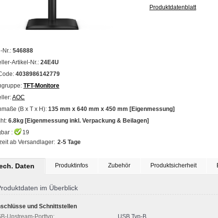
Produktdatenblatt
l-Nr.:
546888
ller-Artikel-Nr.:
24E4U
Code:
4038986142779
ngruppe:
TFT-Monitore
ller:
AOC
maße (B x T x H):
135 mm x 640 mm x 450 mm [Eigenmessung]
ht:
6.8kg [Eigenmessung inkl. Verpackung & Beilagen]
bar :
19
zeit ab Versandlager:
2-5 Tage
tech. Daten
Produktinfos
Zubehör
Produktsicherheit
roduktdaten im Überblick
schlüsse und Schnittstellen
B-Upstream-Porttyp:
USB Typ-B