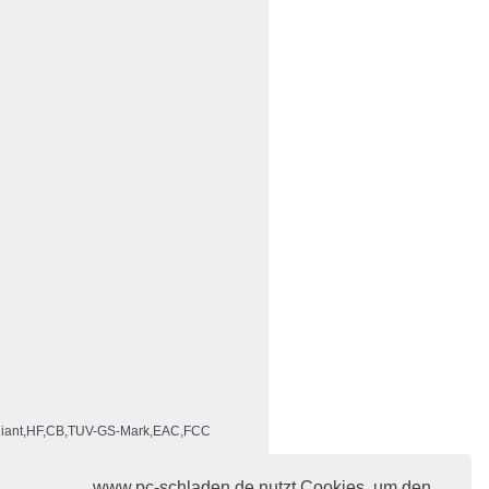
iant,HF,CB,TUV-GS-Mark,EAC,FCC
www.pc-schladen.de nutzt Cookies, um den