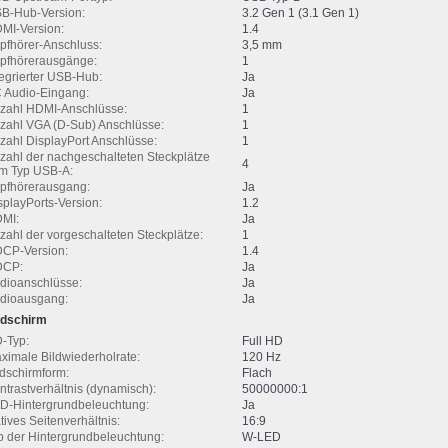
B-Hub-Version:
3.2 Gen 1 (3.1 Gen 1)
MI-Version:
1.4
pfhörer-Anschluss:
3,5 mm
pfhörerausgänge:
1
tegrierter USB-Hub:
Ja
 Audio-Eingang:
Ja
zahl HDMI-Anschlüsse:
1
zahl VGA (D-Sub) Anschlüsse:
1
zahl DisplayPort Anschlüsse:
1
zahl der nachgeschalteten Steckplätze
4
m Typ USB-A:
pfhörerausgang:
Ja
splayPorts-Version:
1.2
MI:
Ja
zahl der vorgeschalteten Steckplätze:
1
CP-Version:
1.4
DCP:
Ja
dioanschlüsse:
Ja
dioausgang:
Ja
ldschirm
-Typ:
Full HD
ximale Bildwiederholrate:
120 Hz
ldschirmform:
Flach
ntrastverhältnis (dynamisch):
50000000:1
D-Hintergrundbeleuchtung:
Ja
tives Seitenverhältnis:
16:9
p der Hintergrundbeleuchtung:
W-LED