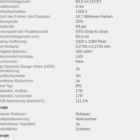
ldschirmdiagonale:
60,5 cm (23.8")
aktionszeit:
4 ms
ntrastverhältnis:
1500:1
zahl der Farben des Displays:
16,7 Millionen Farben
übungsrate:
25%
xeldichte:
93 ppi
ssungsart der Reaktionszeit:
GTG (Gray to Gray)
ldschirmdiagonale (cm):
60,4 cm
splay-Auflösung:
1920 x 1080 Pixel
xel Abstand:
0,2745 x 0,2745 mm
ligkeit (typisch):
300 cd/m²
ldschirmtechnologie:
LED
uchscreen:
Nein
gh Dynamic Range Video (HDR)
Ja
terstützung:
erflächenhärte:
3H
endfreier Bildschirm:
Ja
nel-Typ:
IPS
dwinkel, vertikal:
178°
ldwinkel, horizontal:
178°
GB Abdeckung (klassisch):
111,1%
sign
rderer Rahmen:
Schwarz
rktpositionierung:
Verbraucher
nehmbarer Standfuß:
Ja
oduktfarbe:
Schwarz
ergie