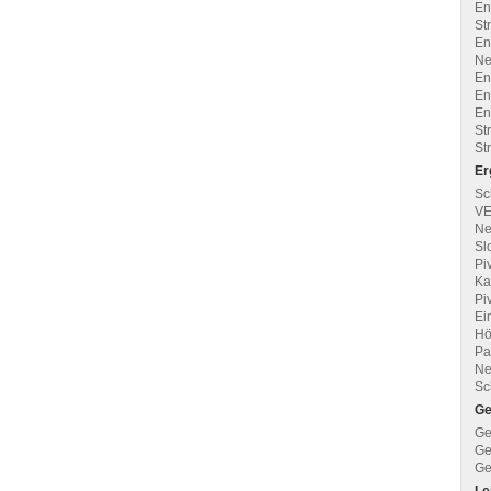
En
St
En
Net
En
En
En
St
St
Er
Sc
VE
Ne
Sl
Piv
Ka
Pi
Ei
Hö
Pa
Ne
Sc
Ge
Ge
Ge
Ge