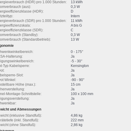
ergieverbrauch (HDR) pro 1.000 Stunden:
13 kWh
romverbrauch (aus):
0,3 W
ergieeffizienzklasse (HDR):
D
zteiltyp:
Intern
ergieverbrauch (SDR) pro 1.000 Stunden:
11 kWh
ergieeffizienzskala:
A bis G
ergieeffizienzklasse (SDR):
C
romverbrauch (Standby):
0,3 W
romverbrauch (Standardbetrieb):
13 W
gonomie
hwenkwinkelbereich:
0 - 175°
SA-Halterung:
Ja
igungswinkelbereich:
-5 - 30°
ot-Typ Kabelsperre:
Kensington
ot:
Ja
belsperre-Slot:
Ja
vot Winkel:
-90 - 90°
nstellbare Höhe (max.):
15 cm
henverstellung:
Ja
nel-Montage-Schnittstelle:
100 x 100 mm
igungsverstellung:
Ja
hwenkbar:
Ja
wicht und Abmessungen
wicht (inklusive Standfuß):
4,86 kg
rätetiefe (inkl. Standfuß):
222 mm
wicht (ohne Standfuß):
2,86 kg