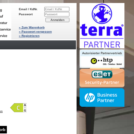
Email / KdNr.
Passwort
» Zum Warenkorb
» Passwort vergessen
» Registrieren
en