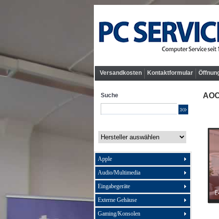
Versandkosten
Kontaktformular
Öffnun
AOC 
Suche
Apple
Audio/Multimedia
Eingabegeräte
Externe Gehäuse
Gaming/Konsolen