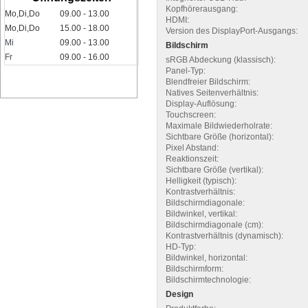
Kopfhörerausgang:
Mo,Di,Do
09.00 - 13.00
HDMI:
Mo,Di,Do
15.00 - 18.00
Version des DisplayPort-Ausgangs:
Mi
09.00 - 13.00
Bildschirm
Fr
09.00 - 16.00
sRGB Abdeckung (klassisch):
Panel-Typ:
Blendfreier Bildschirm:
Natives Seitenverhältnis:
Display-Auflösung:
Touchscreen:
Maximale Bildwiederholrate:
Sichtbare Größe (horizontal):
Pixel Abstand:
Reaktionszeit:
Sichtbare Größe (vertikal):
Helligkeit (typisch):
Kontrastverhältnis:
Bildschirmdiagonale:
Bildwinkel, vertikal:
Bildschirmdiagonale (cm):
Kontrastverhältnis (dynamisch):
HD-Typ:
Bildwinkel, horizontal:
Bildschirmform:
Bildschirmtechnologie:
Design