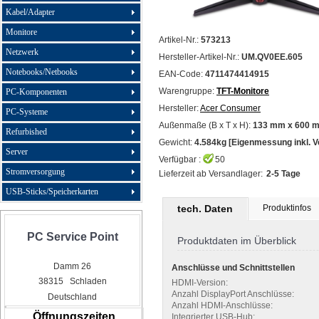
Kabel/Adapter
Monitore
Artikel-Nr.:
573213
Netzwerk
Hersteller-Artikel-Nr.:
UM.QV0EE.605
Notebooks/Netbooks
EAN-Code:
4711474414915
Warengruppe:
TFT-Monitore
PC-Komponenten
Hersteller:
Acer Consumer
PC-Systeme
Außenmaße (B x T x H):
133 mm x 600 
Refurbished
Gewicht:
4.584kg [Eigenmessung inkl. 
Server
Verfügbar :
50
Stromversorgung
Lieferzeit ab Versandlager:
2-5 Tage
USB-Sticks/Speicherkarten
tech. Daten
Produktinfos
PC Service Point
Produktdaten im Überblick
Damm 26
Anschlüsse und Schnittstellen
38315 Schladen
HDMI-Version:
Anzahl DisplayPort Anschlüsse:
Deutschland
Anzahl HDMI-Anschlüsse:
Öffnungszeiten
Integrierter USB-Hub: