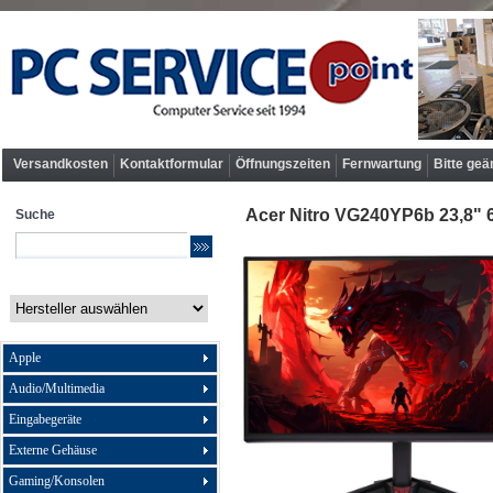
Versandkosten
Kontaktformular
Öffnungszeiten
Fernwartung
Bitte geä
Acer Nitro VG240YP6b 23,8" 
Suche
Apple
Audio/Multimedia
Eingabegeräte
Externe Gehäuse
Gaming/Konsolen