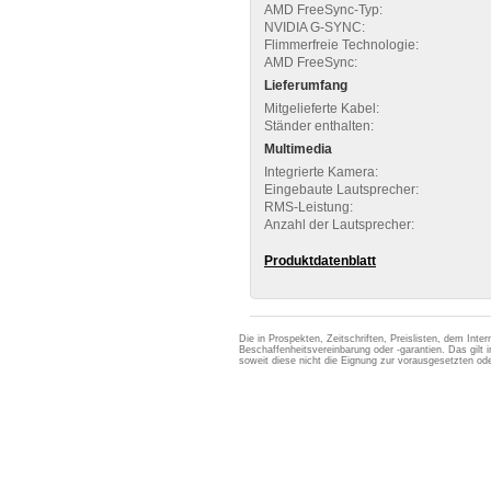
AMD FreeSync-Typ:
NVIDIA G-SYNC:
Flimmerfreie Technologie:
AMD FreeSync:
Lieferumfang
Mitgelieferte Kabel:
Ständer enthalten:
Multimedia
Integrierte Kamera:
Eingebaute Lautsprecher:
RMS-Leistung:
Anzahl der Lautsprecher:
Produktdatenblatt
Die in Prospekten, Zeitschriften, Preislisten, dem Int
Beschaffenheitsvereinbarung oder -garantien. Das gil
soweit diese nicht die Eignung zur vorausgesetzten 