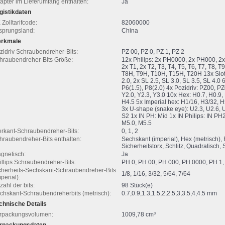
apter im Lieferumfang enthalten:
Ja
gistikdaten
 Zolltarifcode:
82060000
sprungsland:
China
rkmale
zidriv Schraubendreher-Bits:
PZ 00, PZ 0, PZ 1, PZ 2
hraubendreher-Bits Größe:
12x Philips: 2x PH0000, 2x PH000, 2x
2x T1, 2x T2, T3, T4, T5, T6, T7, T8, T
T8H, T9H, T10H, T15H, T20H 13x Slotte
2.0, 2x SL 2.5, SL 3.0, SL 3.5, SL 4.0
P6(1.5), P8(2.0) 4x Pozidriv: PZ00, PZ
Y2.0, Y2.3, Y3.0 10x Hex: H0.7, H0.9, 
H4.5 5x Imperial hex: H1/16, H3/32, H5/
3x U-shape (snake eye): U2.3, U2.6, U
S2 1x IN PH: Mid 1x IN Philips: IN PH
M5.0, M5.5
erkant-Schraubendreher-Bits:
0, 1, 2
hraubendreher-Bits enthalten:
Sechskant (imperial), Hex (metrisch), F
Sicherheitstorx, Schlitz, Quadratisch, 
gnetisch:
Ja
illips Schraubendreher-Bits:
PH 0, PH 00, PH 000, PH 0000, PH 1,
cherheits-Sechskant-Schraubendreher-Bits
1/8, 1/16, 3/32, 5/64, 7/64
perial):
zahl der bits:
98 Stück(e)
chskant-Schraubendreherbits (metrisch):
0.7,0.9,1.3,1.5,2,2.5,3,3.5,4,4.5 mm
chnische Details
rpackungsvolumen:
1009,78 cm³
rpackungsdaten