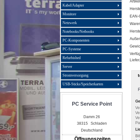
Artike
Kabel/Adapter
Herste
Monitore
EAN-
Netzwerk
Ware
Herste
Notebooks/Netbooks
Außen
PC-Komponenten
Gewic
PC-Systeme
Verfüg
Refurbished
Liefer
Server
Stromversorgung
USB-Sticks/Speicherkarten
P
Ge
PC Service Point
Ve
Ve
Damm 26
Ve
Pa
38315 Schladen
Li
Deutschland
Bit
Öffnungszeiten