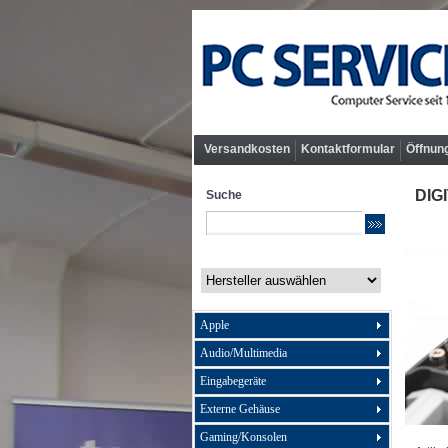
Versandkosten
Kontaktformular
Öffnun
DIGI
Suche
Apple
Audio/Multimedia
Eingabegeräte
Externe Gehäuse
Gaming/Konsolen