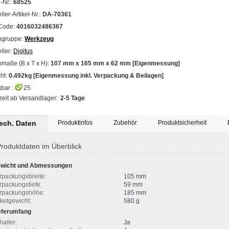
l-Nr.:
68525
ller-Artikel-Nr.:
DA-70361
Code:
4016032486367
ngruppe:
Werkzeug
ller:
Digitus
maße (B x T x H):
107 mm x 165 mm x 62 mm [Eigenmessung]
ht:
0.492kg [Eigenmessung inkl. Verpackung & Beilagen]
bar :
25
zeit ab Versandlager:
2-5 Tage
tech. Daten
Produktinfos
Zubehör
Produktsicherheit
roduktdaten im Überblick
wicht und Abmessungen
rpackungsbreite:
105 mm
rpackungstiefe:
59 mm
rpackungshöhe:
185 mm
ketgewicht:
580 g
eferumfang
halter:
Ja