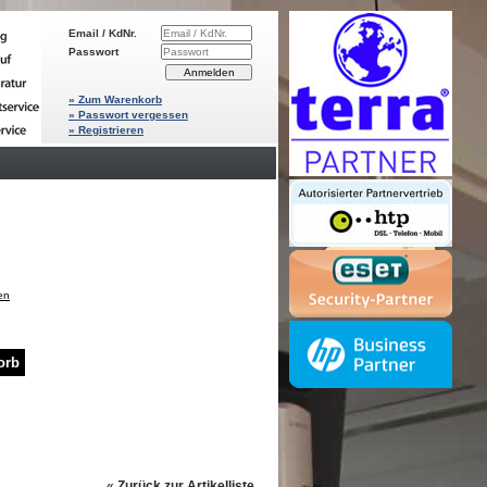
Email / KdNr.
Passwort
» Zum Warenkorb
» Passwort vergessen
» Registrieren
en
«
Zurück zur Artikelliste