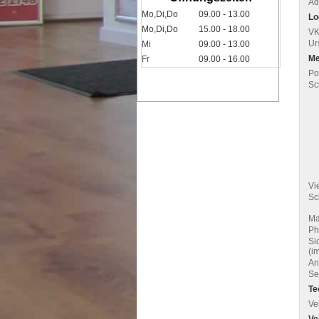
Ad
Mo,Di,Do
09.00 - 13.00
Lo
Mo,Di,Do
15.00 - 18.00
VK
Ur
Mi
09.00 - 13.00
Me
Fr
09.00 - 16.00
Po
Sc
Vi
Sc
Ma
Ph
Si
(im
An
Se
Te
Ve
Ve