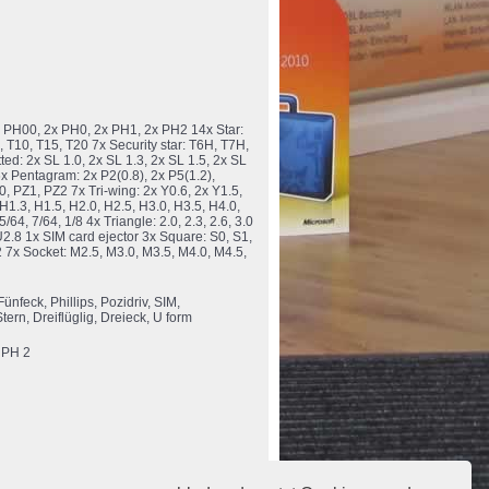
 PH00, 2x PH0, 2x PH1, 2x PH2 14x Star:
9, T10, T15, T20 7x Security star: T6H, T7H,
d: 2x SL 1.0, 2x SL 1.3, 2x SL 1.5, 2x SL
 6x Pentagram: 2x P2(0.8), 2x P5(1.2),
0, PZ1, PZ2 7x Tri-wing: 2x Y0.6, 2x Y1.5,
H1.3, H1.5, H2.0, H2.5, H3.0, H3.5, H4.0,
64, 7/64, 1/8 4x Triangle: 2.0, 2.3, 2.6, 3.0
2.8 1x SIM card ejector 3x Square: S0, S1,
2 7x Socket: M2.5, M3.0, M3.5, M4.0, M4.5,
ünfeck, Phillips, Pozidriv, SIM,
Stern, Dreiflüglig, Dreieck, U form
 PH 2