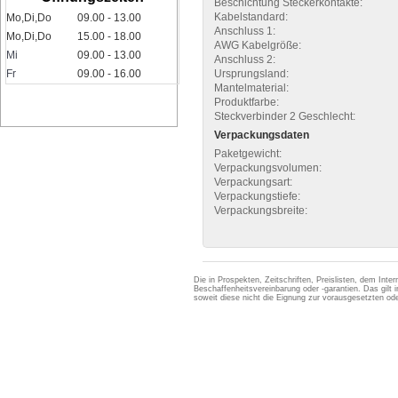
Beschichtung Steckerkontakte:
Kabelstandard:
Mo,Di,Do
09.00 - 13.00
Anschluss 1:
Mo,Di,Do
15.00 - 18.00
AWG Kabelgröße:
Mi
09.00 - 13.00
Anschluss 2:
Ursprungsland:
Fr
09.00 - 16.00
Mantelmaterial:
Produktfarbe:
Steckverbinder 2 Geschlecht:
Verpackungsdaten
Paketgewicht:
Verpackungsvolumen:
Verpackungsart:
Verpackungstiefe:
Verpackungsbreite:
Die in Prospekten, Zeitschriften, Preislisten, dem Int
Beschaffenheitsvereinbarung oder -garantien. Das gil
soweit diese nicht die Eignung zur vorausgesetzten 