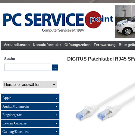
Versandkosten
Kontaktformular
Öffnungszeiten
Fernwartung
Bitte geä
DIGITUS Patchkabel RJ45 SF/
Suche
Apple
Audio/Multimedia
Eingabegeräte
Externe Gehäuse
Gaming/Konsolen