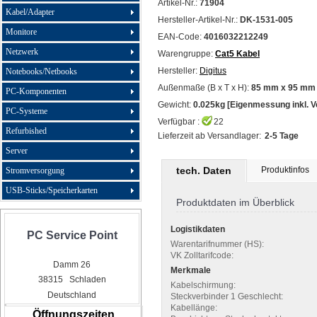
Artikel-Nr.:
71904
Kabel/Adapter
Hersteller-Artikel-Nr.:
DK-1531-005
Monitore
EAN-Code:
4016032212249
Netzwerk
Warengruppe:
Cat5 Kabel
Hersteller:
Digitus
Notebooks/Netbooks
Außenmaße (B x T x H):
85 mm x 95 mm 
PC-Komponenten
Gewicht:
0.025kg [Eigenmessung inkl. 
PC-Systeme
Verfügbar :
22
Refurbished
Lieferzeit ab Versandlager:
2-5 Tage
Server
tech. Daten
Produktinfos
Stromversorgung
USB-Sticks/Speicherkarten
Produktdaten im Überblick
Logistikdaten
PC Service Point
Warentarifnummer (HS):
VK Zolltarifcode:
Damm 26
Merkmale
38315 Schladen
Kabelschirmung:
Deutschland
Steckverbinder 1 Geschlecht:
Kabellänge:
Öffnungszeiten