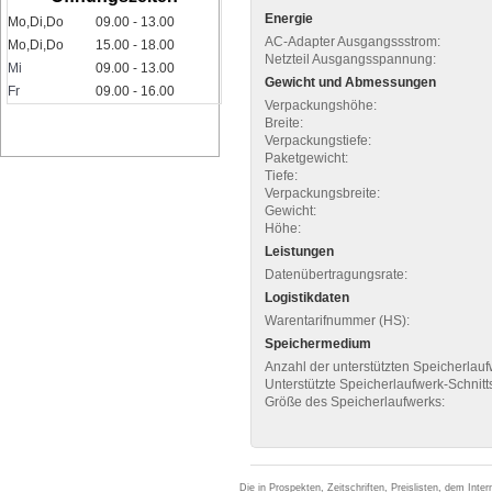
Energie
Mo,Di,Do
09.00 - 13.00
AC-Adapter Ausgangssstrom:
Mo,Di,Do
15.00 - 18.00
Netzteil Ausgangsspannung:
Mi
09.00 - 13.00
Gewicht und Abmessungen
Fr
09.00 - 16.00
Verpackungshöhe:
Breite:
Verpackungstiefe:
Paketgewicht:
Tiefe:
Verpackungsbreite:
Gewicht:
Höhe:
Leistungen
Datenübertragungsrate:
Logistikdaten
Warentarifnummer (HS):
Speichermedium
Anzahl der unterstützten Speicherlauf
Unterstützte Speicherlaufwerk-Schnitts
Größe des Speicherlaufwerks:
Die in Prospekten, Zeitschriften, Preislisten, dem Int