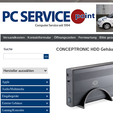
Versandkosten
Kontaktformular
Öffnungszeiten
Fernwartung
Bitte geä
CONCEPTRONIC HDD Gehäuse
Suche
Apple
Audio/Multimedia
Eingabegeräte
Externe Gehäuse
Gaming/Konsolen