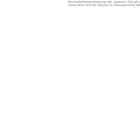
Beschaffenheitsvereinbarung oder -garantien. Das gil
soweit diese nicht die Eignung zur vorausgesetzten 