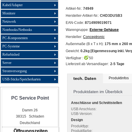
Kabel/Adapter
Artikel-Nr.:
74949
Monitore
Hersteller-Artikel-Nr.:
CHD3DUSB3
Netzwerk
EAN-Code:
8714909019071
Notebooks/Netbooks
Warengruppe:
Externe Gehäuse
Hersteller:
Conceptronic
PC-Komponenten
Außenmaße (B x T x H):
175 mm x 260 
PC-Systeme
Gewicht:
0.2kg [Eigenmessung inkl. Ver
Refurbished
Verfügbar :
50
Server
Lieferzeit ab Versandlager:
2-5 Tage
Stromversorgung
tech. Daten
Produktinfos
USB-Sticks/Speicherkarten
Produktdaten im Überblick
PC Service Point
Anschlüsse und Schnittstellen
USB Anschluss:
Damm 26
USB-Version:
38315 Schladen
Design
Deutschland
Produkttyp:
Öffnungszeiten
Produktfarbe: